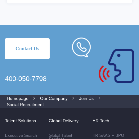
5. 善于与人沟通，有一定的客户服务意识；
长期职业生涯规划；
5. 工作地点：北京、上海、深圳、广州、天津、大连、青
6. 良好的团队协作意识，英语可以满足工作中的频繁使用
岛、长春、武汉、西安、长沙、成都、重庆、厦门、海口
投递简历:careerzp@careerintlinc.com
Contact Us
400-050-7798
Homepage
Our Company
Join Us
Social Recruitment
Talent Solutions
Global Delivery
HR Tech
Executive Search
Global Talent
HR SAAS + BPO