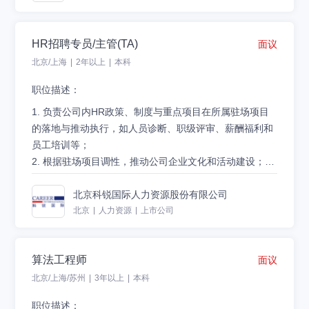
任职要求：
置招聘资源
1. 本科以上学历，计算机、通信、市场营销学、人力资源
5.独立负责候选人资料收集、寻访、面试、谈薪、offer、
HR招聘专员/主管(TA)
等相关专业；
面议
入职跟进等全流程，并完成不同节点的评估报告及跟进反
2. 2年IT外包公司交付背景或2年以上招聘项目管理经验
馈
北京/上海
|
2年以上
|
本科
3. 具有较强的分析和解决问题的能力，执行力强，良好的
职位描述：
沟通技巧和人际关系处理能力；
任职要求：
4. 具备良好的职业素养，综合素质高、应变能力强，能承
1.统招本科及以上学历，专业不限，可将英语作为工作语
1. 负责公司内HR政策、制度与重点项目在所属驻场项目
受一定工作压力，具有较强的责任心；
言的加分
的落地与推动执行，如人员诊断、职级评审、薪酬福利和
5. 工作地点：北京/上海/深圳/杭州/苏州
2.了解RPO运作模式，并对此有较好的热情及抗压性，愿
员工培训等；
意在人力资源领域长期发展
2. 根据驻场项目调性，推动公司企业文化和活动建设；组
3.相似行业背景或在招聘领域有丰富经验
织策划团建活动，维护员工关系，对员工稳定度、满意度
4.职业发展方向：驻场经理，项目经理，区域管理经理
4.自信、良好的沟通能力及组织协调能力
指标负责；
5.工作地点：北京、上海、苏州、深圳、武汉、东莞
北京科锐国际人力资源股份有限公司
5.自驱力强，工作独立灵活，结果导向
3. 对业务客户进行维护和管理，建立长期稳定的良好关
投递简历:careerzp@careerintlinc.com
北京
|
人力资源
|
上市公司
系；及时准确了解客户需求动态并收集客户的反馈信息，
解决存在的问题；
算法工程师
面议
4. 外包员工事务性事务处理，如入离调转相关流程办理，
考勤及报销等流程跟进，员工日常问题的解答等；
北京/上海/苏州
|
3年以上
|
本科
职位描述：