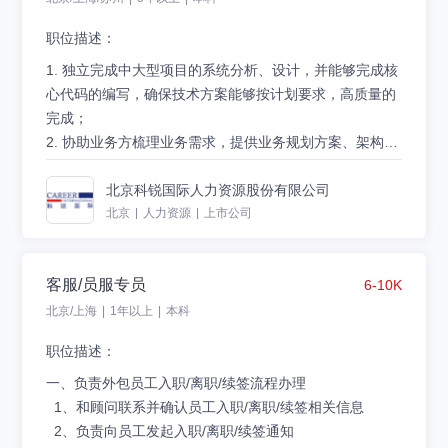
目经验的优先考虑；
职位描述：
2.熟练掌握前端工程化与模块化开发，并具备框架设计经
验（如Vue、React等）；
1. 独立完成中大型项目的系统分析、设计，并能够完成核
3.熟练掌握H5、CSS3、ES6；
心代码的编写，确保技术方案能够按计划要求，高质量的
4.对前端技术有持续的热情，好的沟通能力、高度的责任
完成；
心、能够准确把握分析需求；
2. 协助业务方梳理业务需求，提供业务规划方案、架构设
5.对服务端开发知识有足够程度了解，有解决问题、钻研
计方案
投递简历:careerzp@careerintlinc.com
新技术的兴趣和能力，有HR SaaS行业经验更佳。
3. 对技术有较强的钻研及学习精神，能够深入了解开源技
北京科锐国际人力资源股份有限公司
术、现有系统技术等相关技术原理，出现问题时能够通过
北京
|
人力资源
|
上市公司
较强的技术手段较好的解决问题；
客服/员服专员
6-10K
任职要求：
1. 本科及以上学历 ; JAVA基础扎实，熟悉常用的JAVA基
北京/上海
|
1年以上
|
本科
础框架，对JVM原理有一定的了解；
职位描述：
2
.
熟悉常用的设计模式，使用过分布式、缓存、消息等中
间件；能对分布式常用技术进行合理应用到实际业务场景
一、负责外包员工入职/离职/续签流程办理
中
1、和顾问联系并确认员工入职/离职/续签相关信息
3
.
具备高并发、高负载、高可用性等场景下的系统调优经
2、负责向员工发起入职/离职/续签通知