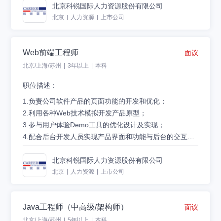
为专业的算法视角。
3. 负责用户需求分析和竞品分析，持续优化产品的用户体
北京科锐国际人力资源股份有限公司
验，推进产品市场化；
北京
|
人力资源
|
上市公司
4. 与研发同事协同，推进产品迭代、敏捷规划，负责产品
验收，确保产品上线；
Web前端工程师
面议
5. 把握产品发展趋势，制定产品竞争策略及规划。
北京/上海/苏州
|
3年以上
|
本科
任职资格：
职位描述：
1. 本科及以上学历，3年以上软件行业需求分析BA或产品
经理经验；
1.负责公司软件产品的页面功能的开发和优化；
2. 具有互联网产品思维和互联网营销意识，有企业级Saa
2.利用各种Web技术模拟开发产品原型；
S产品、人力资源产品、金融产品经验或相关实施经验优
3.参与用户体验Demo工具的优化设计及实现；
先；
4.配合后台开发人员实现产品界面和功能与后台的交互；
3. 有人力资源行业、薪酬服务行业经验、eHR相关产品经
5.制作标准优化的代码，并增加交互动态功能；
投递简历:careerzp@careerintlinc.com
验者优先；
6.专注于产品，致力于通过技术改善用户体验；
北京科锐国际人力资源股份有限公司
4. 较强的逻辑思维能力，高度责任心，善于沟通，善于学
7.参与讨论制定产品Web前端框架结构，并撰写相应的技
北京
|
人力资源
|
上市公司
习；
术开发文档。
5. 熟悉互联网产品设计工具，熟练掌握Axure、XMind
Java工程师（中高级/架构师）
等，能够提供高质量的产品原型、流程图、线框图等，清
面议
任职要求：
晰表达设计方案。
1.3年以上Web前端开发开发经验，有团队或独自开发项
北京/上海/苏州
|
5年以上
|
本科