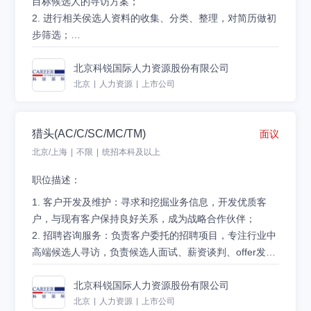
目标导向。
目标候选人的寻访方案；
6
.
具有亲和力、较强的敬业精神，具备职业道德操守与素
2
.
进行相关侯选人资料的收集、分类、整理，对简历做初
养，拥有好的心态及抗压性。
步筛选；
3
投递简历:careerzp@careerintlinc.com
.
通过各种渠道快速寻访候选人，进行初步面试和评估；
4
.
提供候选人评价和推荐报告，向顾问推荐；
北京科锐国际人力资源股份有限公司
5
.
沟通协调候选人与公司之间的面试安排，跟进进展并及
北京
|
人力资源
|
上市公司
时反馈；
6
.
候选人背景调查，薪酬谈判，offer跟进，入职跟进等。
猎头(AC/C/SC/MC/TM)
面议
任职资格：
北京/上海
|
不限
|
统招本科及以上
1. 全日制本科及以上学历，热爱猎头或招聘行业，愿意在
职位描述：
人力资源领域长期发展；
2. 有半年以上业务经验，销售或咨询服务行业从业经验，
1. 客户开发及维护：寻求和挖掘业务信息，开发优质客
尤其是具有互联网，金融，快消等行业背景者优先考虑；
户，与现有客户保持良好关系，成为战略合作伙伴；
高潜应届生亦行；
2. 招聘咨询服务：负责客户委托的招聘项目，专注行业中
3. 有一定的分析和判断力，较强的语言沟通表达能力，学
高端候选人寻访，负责候选人面试、薪资谈判、offer发
习能力佳；
放、入职及试用期跟进等一系列招聘事宜；
4. 人才市场调研：密切关注人才市场信息，进行人才地图
4. 目标意识明确，结果导向，自我激励，主动性强，具有
3. 候选人管理：积累丰富的行业候选人资源，与候选人保
绘制、行业定向mapping,及时捕捉商机，主动向客户及候
北京科锐国际人力资源股份有限公司
强烈的上进心；
持良好的关系，成为候选人的职业导师，为候选人提供中
选人销售。
北京
|
人力资源
|
上市公司