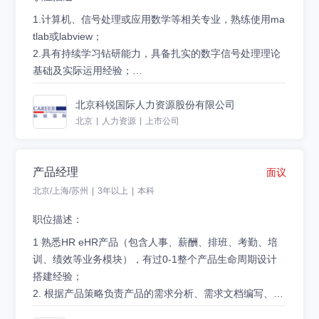
任职资格：
1. 学历要求：统招本科毕业以上学历；
1.计算机、信号处理或应用数学等相关专业，熟练使用ma
2. 工作经验：2年以上人力资源工作经验，有人力资源管
tlab或labview；
理全模块经验更佳；
2
.
具有持续学习钻研能力，具备扎实的数字信号处理理论
3. 能力要求：拥有较好的沟通协调能力、服务意识和态
基础及实际运用经验；
度，主动性强，持续学习能力，亲和力良好，工作细致、
3
投递简历:careerzp@careerintlinc.com
.
有AI项目开发经验者优先；
耐心，具有责任心
4
.
具有小波变换去噪、特征量提取算法经验；
北京科锐国际人力资源股份有限公司
5
.
具有信号去噪、特征提取算法经验优先考虑；
北京
|
人力资源
|
上市公司
6
.
具有曲线拟合算法经验，比如最小二乘法、小波神经网
络等；
产品经理
面议
7
.
精通高质量的C/C++算法实现者优先；
8
.
有良好的团队合作意识，耐心，诚恳，有强烈的责任心
北京/上海/苏州
|
3年以上
|
本科
和积极主动的工作态度，有优秀的学习能力。
职位描述：
岗位职责：
1 熟悉HR eHR产品（包含人事、薪酬、排班、考勤、培
1
.
负责人体生理信号处理算法开发、优化；
训、绩效等业务模块），有过0-1整个产品生命周期设计
2
.
负责传感器采集的人体生理信号提取降噪及数字信号处
搭建经验；
理各类算法的设计与实现；
2. 根据产品策略负责产品的需求分析、需求文档编写、交
3
.
负责新项目算法方案评估、方案制定及实现，需具有较
互设计、用户手册等工作；
投递简历:careerzp@careerintlinc.com