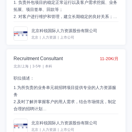
1. 负责外包项目的稳定正常运行以及客户需求挖掘、业务
拓展、项目签单、回款等；
2. 对客户进行维护和管理，建立长期稳定的良好关系；及
时准确了解客户需求动态并收集客户的反馈信息，解决存
投递简历:careerzp@careerintlinc.com
在的问题；
北京科锐国际人力资源股份有限公司
3. 为客户提供整体人力外包项目交付方案，深度了解分析
北京
|
人力资源
|
上市公司
客户需求，多角度、专业化的呈现服务水平及服务效果，
提升客户满意度；
Recruitment Consultant
11-20K/月
4. 负责招聘交付和整体招聘流程管理。
5. 外包项目交付管理。
北京/上海
|
3-5年
|
本科
二、内部管理：
职位描述：
1. 分析客户需求，协调相关资源，快速响应提供人力；
2. 与招聘团队合作，协助需求分析、人员招聘、面试安排
1.为所负责的业务单元就招聘项目提供专业的人力资源服
等；
务
3. 与驻场经理合作，维护外包员工关系，对外包员工稳定
2.及时了解并掌握客户的用人需求，结合市场情况，制定
度、满意度指标负责；
合理的招聘计划
三、职业发展方向：项目经理，业务经理，业务总监总
3.负责各岗位人才招募，解答业务部门有关招聘的相关问
6.团队管理或项目管理经验加分
监，HRBP经理
题，及时调整招聘进度，确保招聘任务顺利完成
7.工作地点：北京、上海、杭州、合肥
北京科锐国际人力资源股份有限公司
4.拓展相关人才渠道，建立适配的人才库，合理协调、配
投递简历:careerzp@careerintlinc.com
北京
|
人力资源
|
上市公司