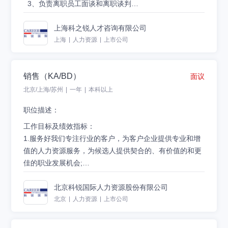
验以及应对的解决方案者优先考虑
3、负责离职员工面谈和离职谈判
4
.
具有极强的自我驱动和自我目标管理能力。对技术问题
二、负责外包员工薪酬福利管理工作
4、薪资计算、薪资复查、工资上传HRO、工资单汇总上
有自己的理解并形成解决方案
1、负责员工考勤收集和整理
传HRO、工资退票重发、个税申报汇
上海科之锐人才咨询有限公司
5
.
精通关系型数据库中的至少一种。具有良好的数据库设
2、负责员工薪酬计算
5、工作地点：北京/上海/深圳/苏州
上海
|
人力资源
|
上市公司
计能力以及非关系型数据库的使用经验.
3、负责员工工资发放
投递简历:careerzp@careerintlinc.com
6
.
具备熟练使用后端的基础组件，如监控系统，部署系
4、负责员工个税申报
销售（KA/BD）
统，数据库，消息队列，RPC框架，负载均衡，系统间的
面议
5、负责员工社保公积金申报
集成 等。
6、负责员工商业保险申报
北京/上海/苏州
|
一年
|
本科以上
7
.
熟悉敏捷开发流程，能面对压力，较好的解决问题能力
7、负责员工行政报销发放
职位描述：
; 具有较强的管理协调能力和产品思维，善于沟通和应
变，具有团队协助精神
任职要求：
工作目标及绩效指标：
1、熟悉《劳动法》、《劳动合同法》及相关地方性法
1.服务好我们专注行业的客户，为客户企业提供专业和增
律、法规，了解社会保险操作流程；熟练掌握薪资计算逻
值的人力资源服务，为候选人提供契合的、有价值的和更
辑
佳的职业发展机会;
2、具有一定的判断与决策能力、人际能力、沟通能力、
2.世界500强及国内知名客户开发与维护;
计划与执行能力
3.玩转中高端候选人人脉圈、高端销售服务;
工作职责：
北京科锐国际人力资源股份有限公司
3、良好的学习能力与创新精神，愿意接受挑战,适应能力
4.专注于行业的招聘咨询、高职业化、多元化背景的工作
1.负责中高端人才猎寻项目的搜寻，筛选，协调，推动，
北京
|
人力资源
|
上市公司
和抗压能力强
团队、高薪、成就感及个人成长;
解决客户的人才需求；
5.完成公司的KPI和每年的销售业绩;
2.分析客户需求，制定寻访方案，搜寻、面试并评估候选