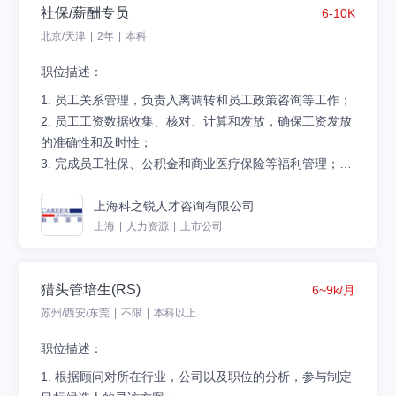
社保/薪酬专员
6-10K
人，并为候选人提供职业发展建议；
3.与客户保持积极、有效的沟通，协助客户做好面谈安
投递简历:careerzp@careerintlinc.com
北京/天津
|
2年
|
本科
排、薪酬谈判、背景调查等环节，促使项目顺利进行；
职位描述：
4.及时有效进行客户关怀，维护好客户关系，深入挖掘客
户需求；
1
.
员工关系管理，负责入离调转和员工政策咨询等工作；
5.研究行业发展动向，收集行业内人才信息，积累人才资
2
.
员工工资数据收集、核对、计算和发放，确保工资发放
源库；
的准确性和及时性；
6.针对目标行业，进行客户拓展工作。
3
.
完成员工社保、公积金和商业医疗保险等福利管理；
4
5
.
.
完成人力成本数据报表、人力资源系统的录入与信息维
上级交代的其他工作。
护等工作；
上海科之锐人才咨询有限公司
任职要求：
上海
|
人力资源
|
上市公司
1
.
本科，人力资源、社会保障等相关专业；
2
.
具有2年左右薪资福利、员工关系工作经验；
猎头管培生(RS)
6~9k/月
3
.
熟悉劳动法律法规和社保公积金等相关政策法规和操作
流程；
苏州/西安/东莞
|
不限
|
本科以上
4
投递简历:careerzp@careerintlinc.com
.
精通Office（Excel, Word, Outlook）等办公软件，特别
职位描述：
是具备较强的Excel处理能力；
5
.
具备较好的沟通表达能力、踏实细致、善于解决问题、
1
.
根据顾问对所在行业，公司以及职位的分析，参与制定