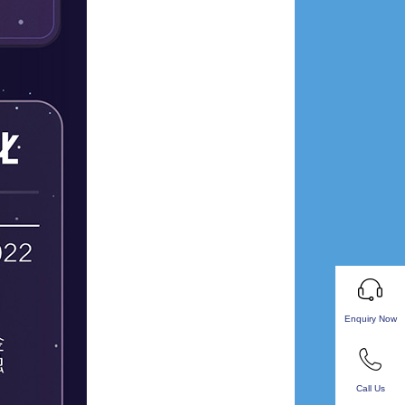
Enquiry Now
Call Us